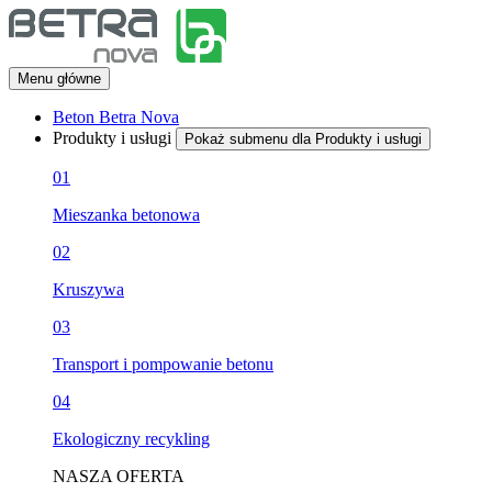
Menu główne
Beton Betra Nova
Produkty i usługi
Pokaż submenu dla Produkty i usługi
01
Mieszanka betonowa
02
Kruszywa
03
Transport i pompowanie betonu
04
Ekologiczny recykling
NASZA OFERTA