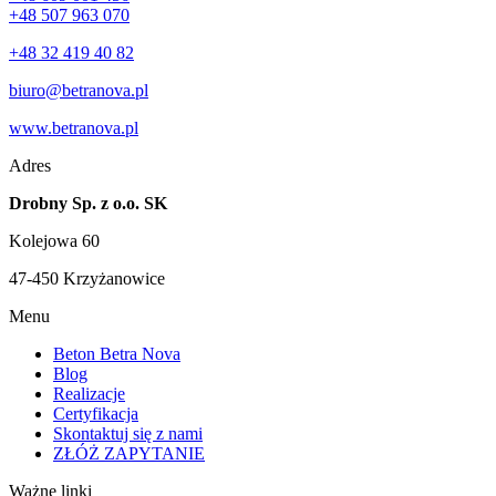
+48 507 963 070
+48 32 419 40 82
biuro@betranova.pl
www.betranova.pl
Adres
Drobny Sp. z o.o. SK
Kolejowa 60
47-450 Krzyżanowice
Menu
Beton Betra Nova
Blog
Realizacje
Certyfikacja
Skontaktuj się z nami
ZŁÓŻ ZAPYTANIE
Ważne linki