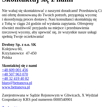
Nie wahaj się skontaktować z naszymi doradcami! Przedstawią Ci
oni ofertę dostosowaną do Twoich potrzeb, przygotują wycenę
i skoordynują proces dostawy. Nasi konsultanci skontaktują się
z Tobą w ciągu 24 godzin od wysłania zapytania. Oferujemy
również możliwość przyjazdu na miejsce i przedstawienia
rzeczowej wyceny, aby upewnić się, że wszystkie nasze usługi
spełnią Twoje oczekiwania!
Drobny Sp. z o.o. SK
Kolejowa 60,
Krzyżanowice 47-450
Polska
Skontaktuj się z nami
+48 609 001 456
+48 507 963 070
+48 32 419 40 82
biuro@betranova.pl
www.betranova.pl
Zarejestrowana w Sądzie Rejonowym w Gliwicach, X Wydział
Gospodarczy KRS pod numerem 0000540901