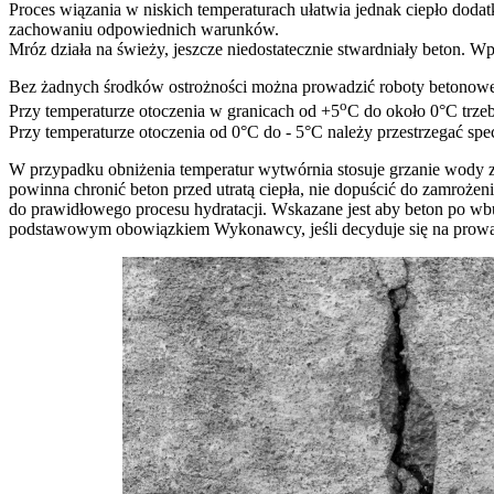
Proces wiązania w niskich temperaturach ułatwia jednak ciepło doda
zachowaniu odpowiednich warunków.
Mróz działa na świeży, jeszcze niedostatecznie stwardniały beton. Wp
Bez żadnych środków ostrożności można prowadzić roboty betonowe 
o
Przy temperaturze otoczenia w granicach od +5
C do około 0°C trze
Przy temperaturze otoczenia od 0°C do - 5°C należy przestrzegać s
W przypadku obniżenia temperatur wytwórnia stosuje grzanie wody z
powinna chronić beton przed utratą ciepła, nie dopuścić do zamroż
do prawidłowego procesu hydratacji. Wskazane jest aby beton po w
podstawowym obowiązkiem Wykonawcy, jeśli decyduje się na prowad