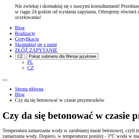
Nie zwlekaj i skontaktuj się z naszymi konsultantami! Przedst
w ciągu 24 godzin od wysłania zapytania. Oferujemy również m
oczekiwania!
Blog
Realizacje
Certyfikacja
Skontaktuj się z nami
ZŁÓŻ ZAPYTANIE
CZ
Pokaż submenu dla Wersje językowe
PL
CZ
Strona główna
Blog
Czy da się betonować w czasie przymrozków
Czy da się betonować w czasie
Temperatura zamarzania wody w zarabianej masie betonowej, czyli tz
zamarzania wody. Dopiero, w temperaturze poniżej - 3°C woda w masi