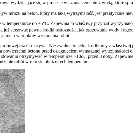
tkowe wydzielające się w procesie wiązania cementu z wodą, które spr
ływ mrozu na beton, który ma taką wytrzymałość, jest praktycznie niew
w temperaturze do +5°C. Zapewnia to właściwy przyrost wytrzymałośc
ba już stosować pewne środki ostrożności, jak ogrzewanie wody i ogr
pecjalnych warunków wykonania robót
arobowej oraz kruszywa. Nie zwalnia to jednak odbiorcy z właściwej 
enia powierzchni betonu przed osiągnieciem wymaganej wytrzymałości
budowaniu otrzymywać w temperaturze +10oC przed 3 doby. Zapewnien
zenie robót w okresie obniżonych temperatur.