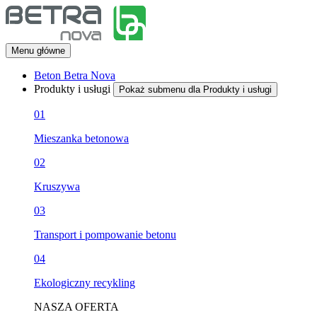
Menu główne
Beton Betra Nova
Produkty i usługi
Pokaż submenu dla Produkty i usługi
01
Mieszanka betonowa
02
Kruszywa
03
Transport i pompowanie betonu
04
Ekologiczny recykling
NASZA OFERTA