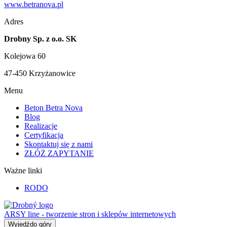
www.betranova.pl
Adres
Drobny Sp. z o.o. SK
Kolejowa 60
47-450 Krzyżanowice
Menu
Beton Betra Nova
Blog
Realizacje
Certyfikacja
Skontaktuj się z nami
ZŁÓŻ ZAPYTANIE
Ważne linki
RODO
ARSY line - tworzenie stron i sklepów internetowych
Wyjedźdo góry