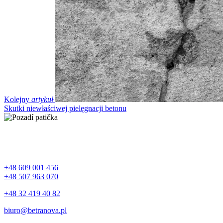
Kolejny
artykuł
Skutki niewłaściwej pielęgnacji betonu
+48 609 001 456
+48 507 963 070
+48 32 419 40 82
biuro@betranova.pl