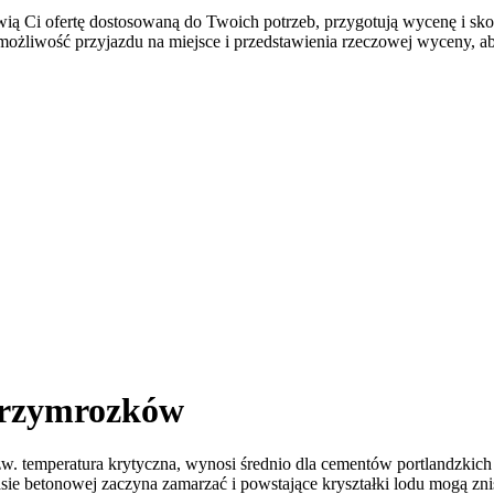
awią Ci ofertę dostosowaną do Twoich potrzeb, przygotują wycenę i sk
ożliwość przyjazdu na miejsce i przedstawienia rzeczowej wyceny, ab
 przymrozków
w. temperatura krytyczna, wynosi średnio dla cementów portlandzkich 
e betonowej zaczyna zamarzać i powstające kryształki lodu mogą znis